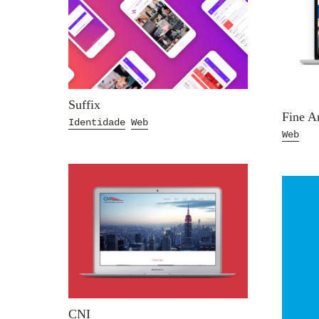
Suffix
Fine A
Identidade
Web
Web
CNI