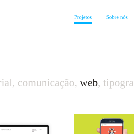
Projetos
Sobre nós
rial
,
comunicação
,
web
,
tipogra