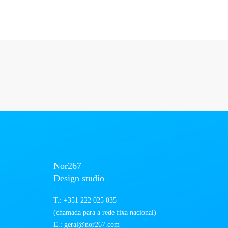
Nor267
Design studio
T.:
+351 222 025 035
(chamada para a rede fixa nacional)
E.:
geral@nor267.com