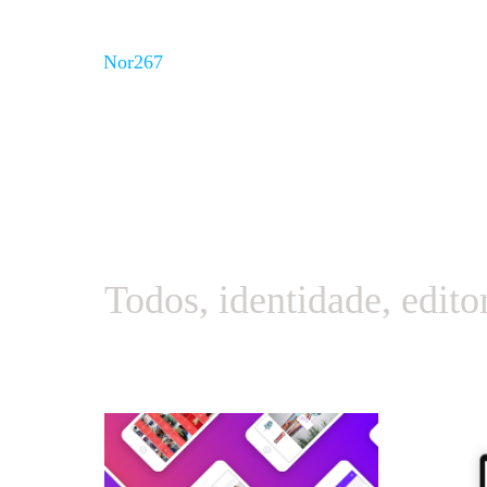
Nor267
Todos
,
identidade
,
edito